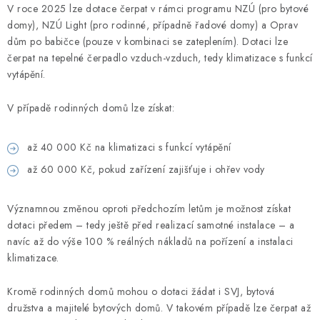
V roce 2025 lze dotace čerpat v rámci programu NZÚ (pro bytové
domy), NZÚ Light (pro rodinné, případně řadové domy) a Oprav
dům po babičce (pouze v kombinaci se zateplením). Dotaci lze
čerpat na tepelné čerpadlo vzduch-vzduch, tedy klimatizace s funkcí
vytápění.
V případě rodinných domů lze získat:
až 40 000 Kč na klimatizaci s funkcí vytápění
až 60 000 Kč, pokud zařízení zajišťuje i ohřev vody
Významnou změnou oproti předchozím letům je možnost získat
dotaci předem – tedy ještě před realizací samotné instalace – a
navíc až do výše 100 % reálných nákladů na pořízení a instalaci
klimatizace.
Kromě rodinných domů mohou o dotaci žádat i SVJ, bytová
družstva a majitelé bytových domů. V takovém případě lze čerpat až