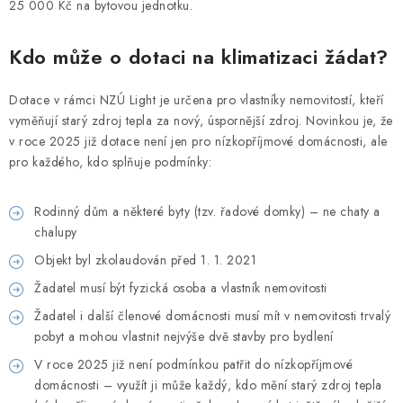
25 000 Kč na bytovou jednotku.
Kdo může o dotaci na klimatizaci žádat?
Dotace v rámci NZÚ Light je určena pro vlastníky nemovitostí, kteří
vyměňují starý zdroj tepla za nový, úspornější zdroj. Novinkou je, že
v roce 2025 již dotace není jen pro nízkopříjmové domácnosti, ale
pro každého, kdo splňuje podmínky:
Rodinný dům a některé byty (tzv. řadové domky) – ne chaty a
chalupy
Objekt byl zkolaudován před 1. 1. 2021
Žadatel musí být fyzická osoba a vlastník nemovitosti
Žadatel i další členové domácnosti musí mít v nemovitosti trvalý
pobyt a mohou vlastnit nejvýše dvě stavby pro bydlení
V roce 2025 již není podmínkou patřit do nízkopříjmové
domácnosti – využít ji může každý, kdo mění starý zdroj tepla