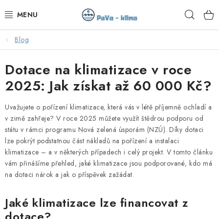
Přejít
Hleda
na
obsah
Blog
KLIMATIZACE V AKCI
Dotace na klimatizace v roce
KLIMATIZACE
2025: Jak získat až 60 000 Kč?
TEPELNÁ ČERPADLA
Uvažujete o pořízení klimatizace, která vás v létě příjemně ochladí a
MONTÁŽ
v zimě zahřeje? V roce 2025 můžete využít štědrou podporu od
státu v rámci programu Nová zelená úsporám (NZÚ). Díky dotaci
lze pokrýt podstatnou část nákladů na pořízení a instalaci
SERVIS
klimatizace – a v některých případech i celý projekt. V tomto článku
vám přinášíme přehled, jaké klimatizace jsou podporované, kdo má
KONTAKTY
na dotaci nárok a jak o příspěvek zažádat.
OBCHODNÍ PODMÍNKY
Jaké klimatizace lze financovat z
dotace?