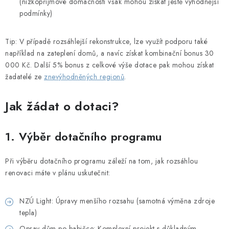
(nízkopříjmové domácnosti však mohou získat ještě výhodnější
podmínky)
Tip: V případě rozsáhlejší rekonstrukce, lze využít podporu také
například na zateplení domů, a navíc získat kombinační bonus 30
000 Kč. Další 5% bonus z celkové výše dotace pak mohou získat
žadatelé ze
znevýhodněných regionů
.
Jak žádat o dotaci?
1. Výběr dotačního programu
Při výběru dotačního programu záleží na tom, jak rozsáhlou
renovaci máte v plánu uskutečnit:
NZÚ Light: Úpravy menšího rozsahu (samotná výměna zdroje
tepla)
Oprav dům po babičce: Komplexní projekt s důkladným