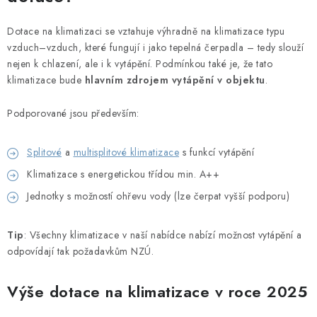
Obchodní podmínky
Podmínky ochrany osobních údajů
Blog
Dotace na klimatizaci se vztahuje výhradně na klimatizace typu
vzduch–vzduch, které fungují i jako tepelná čerpadla – tedy
slouží
nejen k chlazení, ale i k vytápění. Podmínkou také je, že tato
klimatizace bude
hlavním zdrojem vytápění v objektu
.
Podporované jsou především:
Splitové
a
multisplitové klimatizace
s funkcí vytápění
Klimatizace s energetickou třídou min. A++
Jednotky s možností ohřevu vody (lze čerpat vyšší podporu)
Tip
: Všechny klimatizace v naší nabídce nabízí možnost vytápění a
odpovídají tak požadavkům NZÚ.
Výše dotace na klimatizace v roce 2025