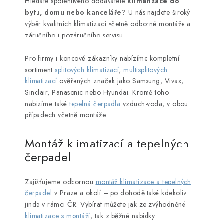
Hledáte spolehlivého dodavatele
klimatizace do
bytu, domu nebo kanceláře
? U nás najdete široký
výběr kvalitních klimatizací včetně odborné montáže a
záručního i pozáručního servisu.
Pro firmy i koncové zákazníky nabízíme kompletní
sortiment
splitových klimatizací
,
multisplitových
klimatizací
ověřených značek jako Samsung, Vivax,
Sinclair, Panasonic nebo Hyundai. Kromě toho
nabízíme také
tepelná čerpadla
vzduch-voda, v obou
případech včetně montáže.
Montáž klimatizací a tepelných
čerpadel
Zajišťujeme odbornou
montáž klimatizace a tepelných
čerpadel
v Praze a okolí – po dohodě také kdekoliv
jinde v rámci ČR. Vybírat můžete jak ze zvýhodněné
klimatizace s montáží
, tak z běžné nabídky.