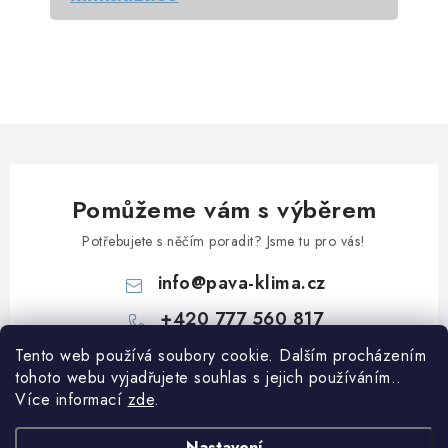
Pomůžeme vám s výběrem
Potřebujete s něčím poradit? Jsme tu pro vás!
info
@
pava-klima.cz
+420 777 560 817
Tento web používá soubory cookie. Dalším procházením
Z
tohoto webu vyjadřujete souhlas s jejich používáním..
á
Více informací
zde
.
p
Informace pro vás
Nastavení