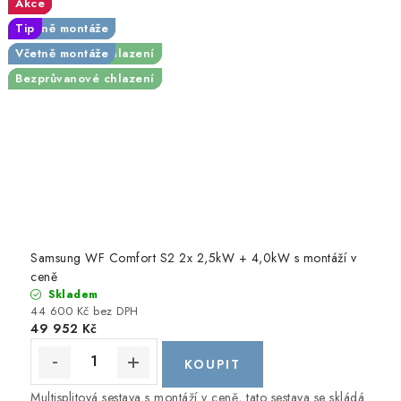
Akce
Akce
Akce
Akce
Akce
Akce
Akce
Akce
Akce
Včetně montáže
Včetně montáže
Včetně montáže
Včetně montáže
Včetně montáže
Tip
Novinka
Tip
Tip
Včetně montáže
Včetně montáže
Včetně montáže
Tip
Bezprůvanové chlazení
Bezprůvanové chlazení
Včetně montáže
Bezprůvanové chlazení
Bezprůvanové chlazení
Samsung WF Comfort S2 2x 2,5kW + 4,0kW s montáží v
ceně
Skladem
44 600 Kč bez DPH
49 952 Kč
Multisplitová sestava s montáží v ceně, tato sestava se skládá