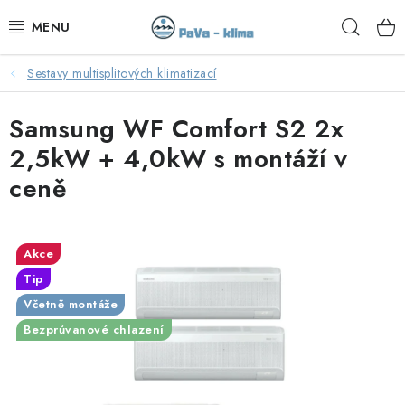
Přejít
Hleda
na
obsah
Sestavy multisplitových klimatizací
KLIMATIZACE V AKCI
Samsung WF Comfort S2 2x
KLIMATIZACE
2,5kW + 4,0kW s montáží v
TEPELNÁ ČERPADLA
ceně
MONTÁŽ
Akce
SERVIS
Tip
Včetně montáže
KONTAKTY
Bezprůvanové chlazení
OBCHODNÍ PODMÍNKY