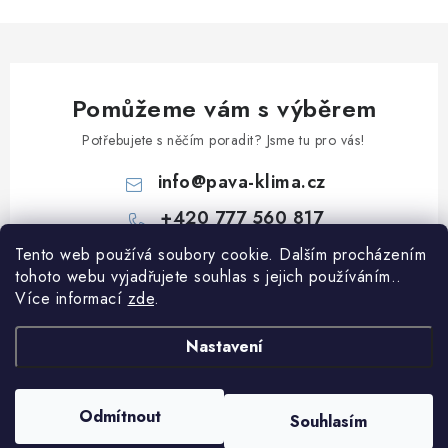
Pomůžeme vám s výběrem
Potřebujete s něčím poradit? Jsme tu pro vás!
info
@
pava-klima.cz
+420 777 560 817
Tento web používá soubory cookie. Dalším procházením
Z
tohoto webu vyjadřujete souhlas s jejich používáním..
á
Více informací
zde
.
p
Informace pro vás
a
Nastavení
t
Obchodní podmínky
í
Podmínky ochrany osobních údajů
Odmítnout
Souhlasím
Copyright 2026
PaVa-klima.cz
. Všechna práva vyhrazena.
Vytvořil Shoptet