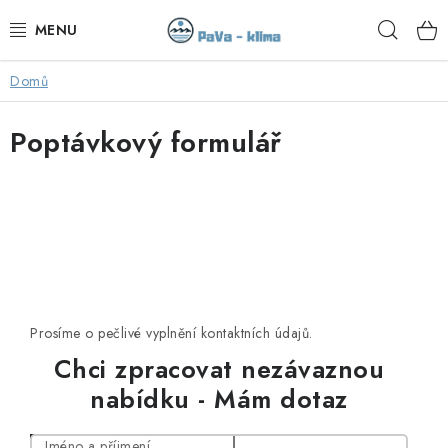
Přejít
Hleda
na
obsah
Domů
KLIMATIZACE V AKCI
Poptávkový formulář
KLIMATIZACE
TEPELNÁ ČERPADLA
MONTÁŽ
SERVIS
Prosíme o pečlivé vyplnění kontaktních údajů.
KONTAKTY
Chci zpracovat nezávaznou
nabídku - Mám dotaz
OBCHODNÍ PODMÍNKY
Jméno a příjmení