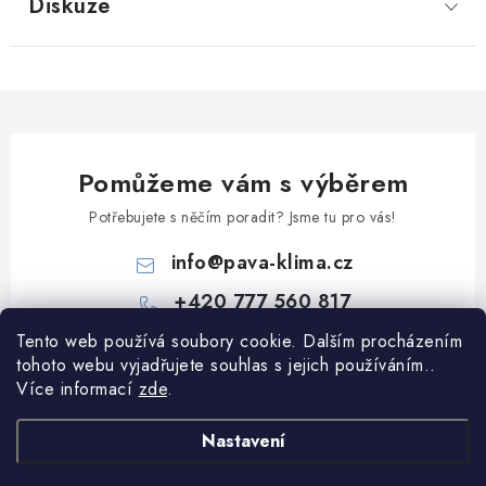
Diskuze
Pomůžeme vám s výběrem
Potřebujete s něčím poradit? Jsme tu pro vás!
info
@
pava-klima.cz
+420 777 560 817
Tento web používá soubory cookie. Dalším procházením
Z
tohoto webu vyjadřujete souhlas s jejich používáním..
á
Více informací
zde
.
p
Informace pro vás
a
Nastavení
t
Obchodní podmínky