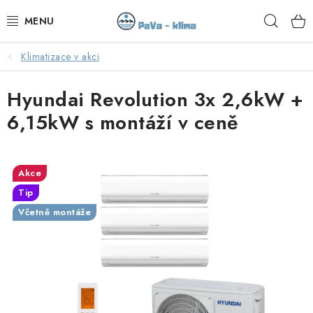
Přejít
Hleda
na
obsah
Klimatizace v akci
KLIMATIZACE V AKCI
Hyundai Revolution 3x 2,6kW +
KLIMATIZACE
6,15kW s montáží v ceně
TEPELNÁ ČERPADLA
MONTÁŽ
Akce
Tip
SERVIS
Včetně montáže
KONTAKTY
OBCHODNÍ PODMÍNKY