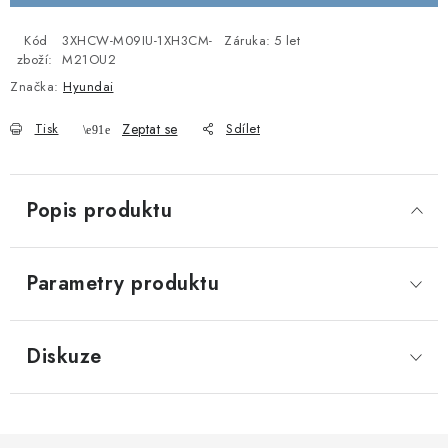
Kód
3XHCW-M09IU-1XH3CM-
Záruka
:
5 let
zboží:
M21OU2
Značka:
Hyundai
Tisk
Zeptat se
Sdílet
Popis produktu
Parametry produktu
Diskuze