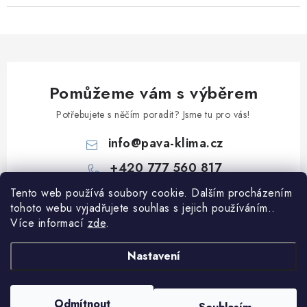
Pomůžeme vám s výběrem
Potřebujete s něčím poradit? Jsme tu pro vás!
info
@
pava-klima.cz
+420 777 560 817
Tento web používá soubory cookie. Dalším procházením
Z
tohoto webu vyjadřujete souhlas s jejich používáním..
á
Více informací
zde
.
p
Informace pro vás
a
Nastavení
t
Obchodní podmínky
í
Podmínky ochrany osobních údajů
Odmítnout