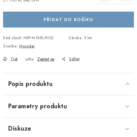
21 700 Kč bez DPH
Měrná cena:
PŘIDAT DO KOŠÍKU
Kód zboží:
HRP-M18RI/RO2
Záruka
:
5 let
Značka:
Hyundai
Tisk
Zeptat se
Sdílet
Popis produktu
Parametry produktu
Diskuze