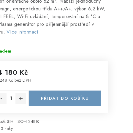
sti orientačně okolo 62 m². Nabízí jednoduchý
esign, energetickou třídu A++/A+, výkon 6,2 kW,
 I FEEL, Wi-Fi ovládání, temperování na 8 °C a
lasma generátor pro příjemnější prostředí v
ru.
Více informací
ladem
4 180 Kč
248 Kč bez DPH
rná cena:
PŘIDAT DO KOŠÍKU
ží:
SIH - SOH-24BIK
3 roky