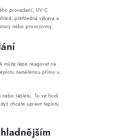
ného provedení, UV-C
zhled, přehledná výbava a
ostory nebo provozovny.
dání
tak může lépe reagovat na
 teplotu naměřenou přímo u
nu nebo tabletu. To se hodí
dyž chcete upravit teplotu
chladnějším