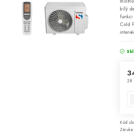
místno
bílý d
funkci
Cold P
interié
Sk
3
28 
Mě
Kód zbo
Záruka
: