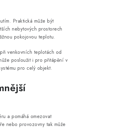
tím. Praktická může být
ětších nebytových prostorech
ěžnou pokojovou teplotu.
 při venkovních teplotách od
že posloužit i pro přitápění v
ystému pro celý objekt.
mnější
riéru a pomáhá omezovat
láře nebo provozovny tak může