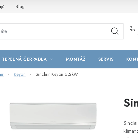
ajů
Blog
TEPELNÁ ČERPADLA
MONTÁŽ
SERVIS
KON
air
Keyon
Sinclair Keyon 6,2kW
Si
Sincla
klimat