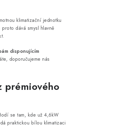
motnou klimatizační jednotku
 proto dává smysl hlavně
t.
ám disponujícím
máte, doporučujeme nás
z prémiového
 Hodí se tam, kde už 4,6kW
dá praktickou bílou klimatizaci