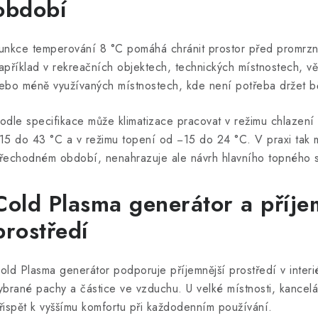
období
unkce temperování 8 °C pomáhá chránit prostor před promrznu
apříklad v rekreačních objektech, technických místnostech, v
ebo méně využívaných místnostech, kde není potřeba držet b
odle specifikace může klimatizace pracovat v režimu chlazení
15 do 43 °C a v režimu topení od −15 do 24 °C. V praxi tak mů
řechodném období, nenahrazuje ale návrh hlavního topného s
Cold Plasma generátor a příje
prostředí
old Plasma generátor podporuje příjemnější prostředí v inte
ybrané pachy a částice ve vzduchu. U velké místnosti, kance
řispět k vyššímu komfortu při každodenním používání.