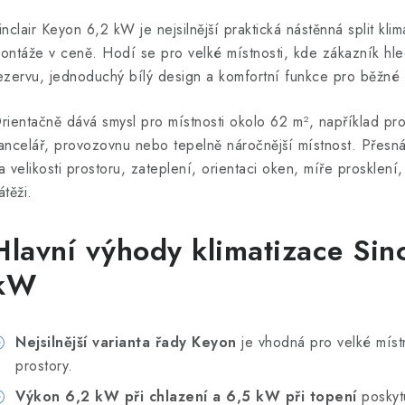
inclair Keyon 6,2 kW je nejsilnější praktická nástěnná split kl
ontáže v ceně. Hodí se pro velké místnosti, kde zákazník hle
ezervu, jednoduchý bílý design a komfortní funkce pro běžné
rientačně dává smysl pro místnosti okolo 62 m², například pro 
ancelář, provozovnu nebo tepelně náročnější místnost. Přesná
a velikosti prostoru, zateplení, orientaci oken, míře prosklen
átěži.
Hlavní výhody klimatizace Sin
kW
Nejsilnější varianta řady Keyon
je vhodná pro velké místn
prostory.
Výkon 6,2 kW při chlazení a 6,5 kW při topení
poskytu