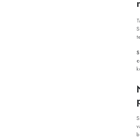
T
S
t
S
c
k
S
v
b