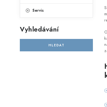
S
Servis
m
r
Vyhledávání
O
k
n
HLEDAT
z