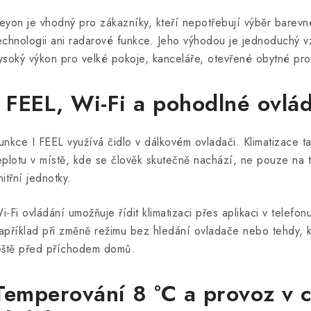
eyon je vhodný pro zákazníky, kteří nepotřebují výběr barev
echnologii ani radarové funkce. Jeho výhodou je jednoduchý v
ysoký výkon pro velké pokoje, kanceláře, otevřené obytné pr
I FEEL, Wi-Fi a pohodlné ovlá
unkce I FEEL využívá čidlo v dálkovém ovladači. Klimatizace 
eplotu v místě, kde se člověk skutečně nachází, ne pouze na
nitřní jednotky.
i-Fi ovládání umožňuje řídit klimatizaci přes aplikaci v telefo
apříklad při změně režimu bez hledání ovladače nebo tehdy, k
eště před příchodem domů.
Temperování 8 °C a provoz v 