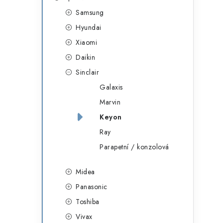
g
r
Samsung
o
Hyundai
a
r
Xiaomi
n
i
Daikin
e
n
Sinclair
í
Galaxis
Marvin
p
Keyon
a
Ray
n
Parapetní / konzolová
e
Midea
l
Panasonic
Toshiba
Vivax