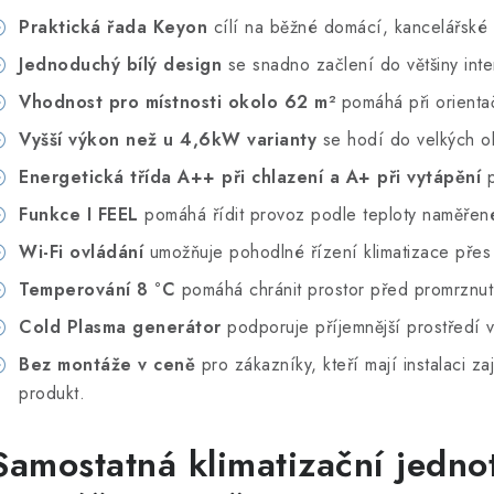
Praktická řada Keyon
cílí na běžné domácí, kancelářské i
Jednoduchý bílý design
se snadno začlení do většiny inte
Vhodnost pro místnosti okolo 62 m²
pomáhá při orienta
Vyšší výkon než u 4,6kW varianty
se hodí do velkých ob
Energetická třída A++ při chlazení a A+ při vytápění
p
Funkce I FEEL
pomáhá řídit provoz podle teploty naměřen
Wi-Fi ovládání
umožňuje pohodlné řízení klimatizace přes 
Temperování 8 °C
pomáhá chránit prostor před promrznut
Cold Plasma generátor
podporuje příjemnější prostředí v 
Bez montáže v ceně
pro zákazníky, kteří mají instalaci z
produkt.
Samostatná klimatizační jedno