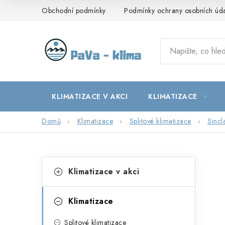
Přejít
Obchodní podmínky
Podmínky ochrany osobních úd
na
obsah
KLIMATIZACE V AKCI
KLIMATIZACE
Domů
Klimatizace
Splitové klimatizace
Sincl
P
K
Přeskočit
Klimatizace v akci
kategorie
a
o
t
s
Klimatizace
e
t
Splitové klimatizace