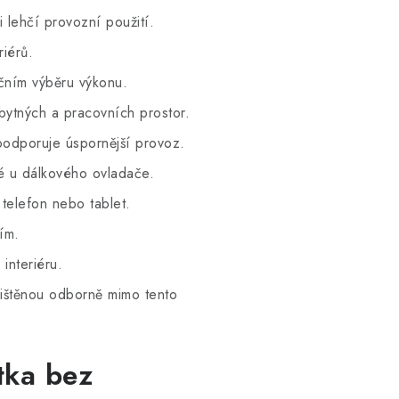
 lehčí provozní použití.
riérů.
čním výběru výkonu.
ytných a pracovních prostor.
odporuje úspornější provoz.
é u dálkového ovladače.
telefon nebo tablet.
ím.
interiéru.
ajištěnou odborně mimo tento
tka bez