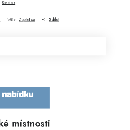
:
Sinclair
k
Zeptat se
Sdílet
ké místnosti