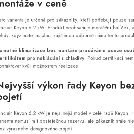
montáže v ceně
ato varianta je určená pro zákazníky, kteří potřebují pouze sa
inclair Keyon 6,2 kW. Produkt neobsahuje montážní balíček, a
ehdy, když máte instalaci zajištěnou odborně mimo tento produk
amotné klimatizace bez montáže prodáváme pouze osob
ertifikátem pro nakládání s chladivy.
Pokud certifikaci ne
ontaktovat kvůli možnostem realizace.
Nejvyšší výkon řady Keyon be
pojetí
inclair Keyon 6,2 kW je nejsilnější model v celé řadě Keyon.
arianta nemusí mít dostatečnou rezervu, ale zákazník stále hle
ez výrazného designového pojetí.