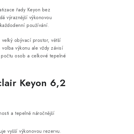
imatizace řady Keyon bez
dá výraznější výkonovou
 každodenní používání.
velký obývací prostor, větší
 volba výkonu ale vždy závisí
í, počtu osob a celkové tepelné
clair Keyon 6,2
osti a tepelně náročnější
je vyšší výkonovou rezervu.