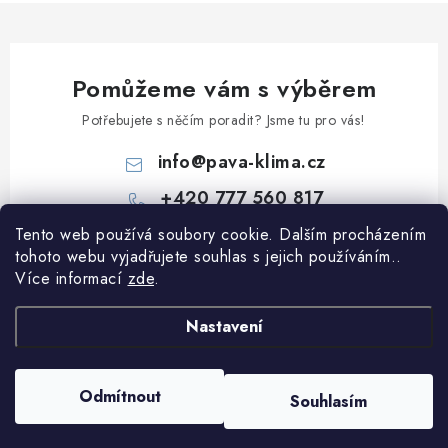
Pomůžeme vám s výběrem
Potřebujete s něčím poradit? Jsme tu pro vás!
info
@
pava-klima.cz
+420 777 560 817
Tento web používá soubory cookie. Dalším procházením
Z
tohoto webu vyjadřujete souhlas s jejich používáním..
á
Více informací
zde
.
p
Informace pro vás
a
Nastavení
t
Obchodní podmínky
í
Podmínky ochrany osobních údajů
Odmítnout
Souhlasím
Copyright 2026
PaVa-klima.cz
. Všechna práva vyhrazena.
Vytvořil Shoptet
Blog