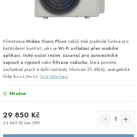
Obchodní podmínky
Podmínky ochrany osobních údajů
Blog
Klimatizace
Midea Oasis Plus+
nabízí také praktické funkce pro
každodenní komfort, jako je
Wi-Fi ovládání přes mobilní
aplikaci
,
tichý noční režim
,
časovač pro automatické
zapnutí a vypnutí
nebo
filtrace vzduchu
, která pomáhá
zachytávat prach a další nečistoty. Hlučnost 20 dB(A), energetická
třída A+++/A+++
Více informací
Skladem
29 850 Kč
24 669 Kč bez DPH
Měrná cena: