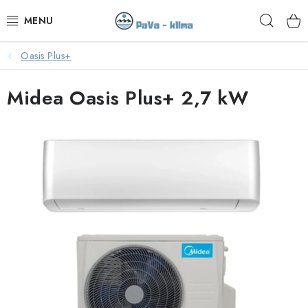
Přejít
Hleda
na
obsah
Oasis Plus+
KLIMATIZACE V AKCI
Midea Oasis Plus+ 2,7 kW
KLIMATIZACE
TEPELNÁ ČERPADLA
MONTÁŽ
SERVIS
KONTAKTY
OBCHODNÍ PODMÍNKY