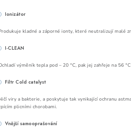
Ionizátor
Produkuje kladné a záporné ionty, které neutralizují malé zneč
I-CLEAN
Ochladí výměník tepla pod – 20 °C, pak jej zahřeje na 56 °C 
Filtr Cold catalyst
Ničí viry a bakterie, a poskytuje tak vynikající ochranu ast
rpícím plicními chorobami.
Vnější samooprašování