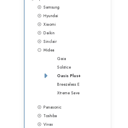
g
r
Samsung
o
Hyundai
a
r
Xiaomi
n
i
Daikin
e
n
Sinclair
í
Midea
Gaia
p
Solstice
a
Oasis Plus+
n
Breezeless E
e
Xtreme Save
l
Panasonic
Toshiba
Vivax