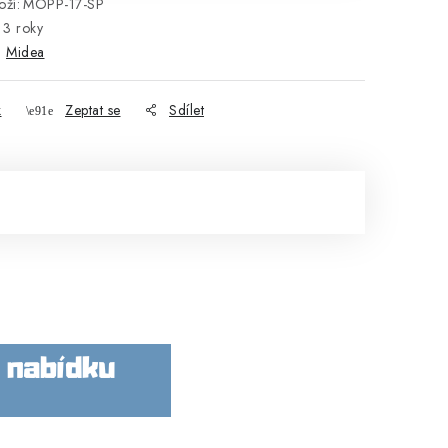
ží:
MOPP-17-SP
3 roky
:
Midea
k
Zeptat se
Sdílet