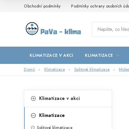
Přejít
Obchodní podmínky
Podmínky ochrany osobních úd
na
obsah
KLIMATIZACE V AKCI
KLIMATIZACE
Domů
Klimatizace
Splitové klimatizace
Mide
P
K
Přeskočit
Klimatizace v akci
kategorie
a
o
t
s
Klimatizace
e
t
Splitové klimatizace