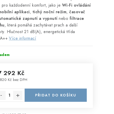
 pro každodenní komfort, jako je
Wi-Fi ovládání
obilní aplikaci
,
tichý noční režim
,
časovač
utomatické zapnutí a vypnutí
nebo
filtrace
hu
, která pomáhá zachytávat prach a další
oty. Hlučnost 21 dB(A), energetická třída
/A++
Více informací
ladem
7 292 Kč
 820 Kč bez DPH
rná cena:
PŘIDAT DO KOŠÍKU