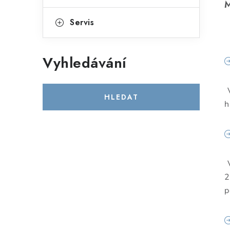
M
Servis
Vyhledávání
HLEDAT
h
2
p