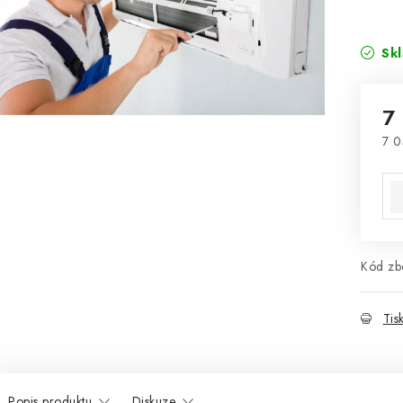
Sk
7
7 0
Mě
Kód zbo
Tis
Popis produktu
Diskuze