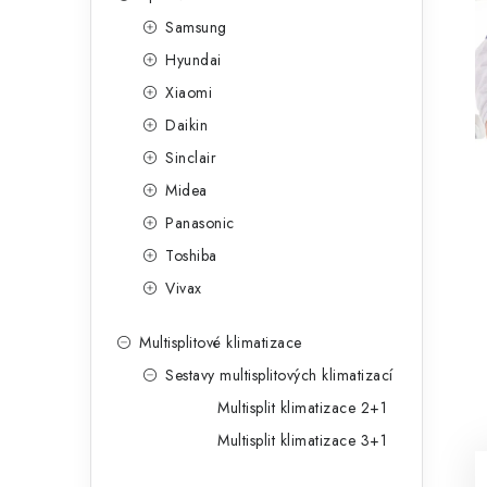
g
r
Samsung
o
Hyundai
a
r
Xiaomi
n
i
Daikin
e
n
Sinclair
í
Midea
Panasonic
p
Toshiba
a
Vivax
n
Multisplitové klimatizace
e
Sestavy multisplitových klimatizací
l
Multisplit klimatizace 2+1
Multisplit klimatizace 3+1