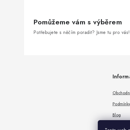
Pomůžeme vám s výběrem
Potřebujete s něčím poradit? Jsme tu pro vás!
Z
á
Inform
p
a
Obchodní
t
Podmínky
í
Blog