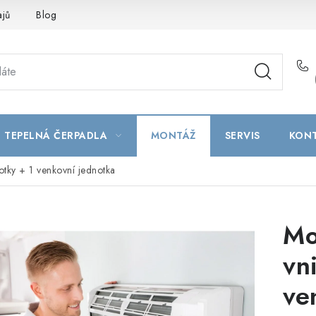
ajů
Blog
TEPELNÁ ČERPADLA
MONTÁŽ
SERVIS
KON
notky + 1 venkovní jednotka
Mo
vn
ve