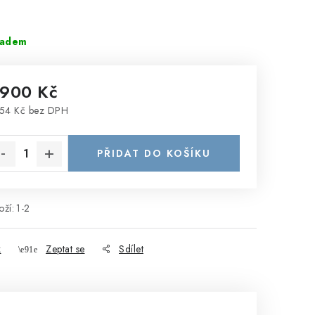
ladem
 900 Kč
54 Kč bez DPH
rná cena:
PŘIDAT DO KOŠÍKU
ží:
1-2
k
Zeptat se
Sdílet