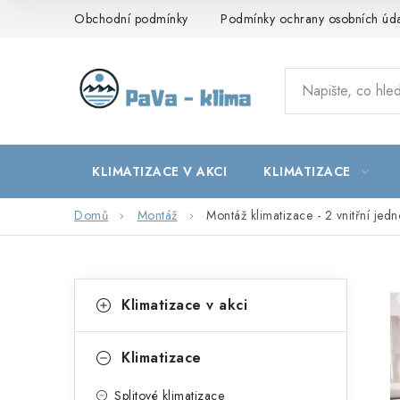
Přejít
Obchodní podmínky
Podmínky ochrany osobních úd
na
obsah
KLIMATIZACE V AKCI
KLIMATIZACE
Domů
Montáž
Montáž klimatizace - 2 vnitřní jed
P
K
Přeskočit
Klimatizace v akci
kategorie
a
o
t
s
Klimatizace
e
t
Splitové klimatizace