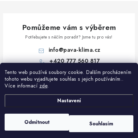
Pomůžeme vám s výběrem
Potřebujete s něčím poradit? Jsme tu pro vás!
info
@
pava-klima.cz
+420 777 560 817
Tento web používá soubory cookie. Dalším procházením
Z
tohoto webu vyjadřujete souhlas s jejich používáním..
á
Více informací
zde
.
p
Informace pro vás
a
Nastavení
t
Obchodní podmínky
í
Podmínky ochrany osobních údajů
Odmítnout
Souhlasím
Copyright 2026
PaVa-klima.cz
. Všechna práva vyhrazena.
Vytvořil Shoptet
Blog