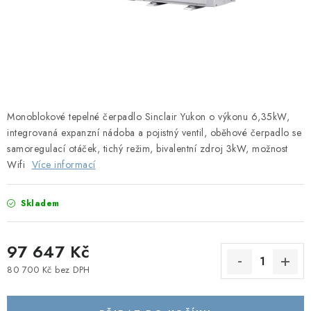
Obchodní podmínky
Podmínky ochrany osobních údajů
Blog
Monoblokové tepelné čerpadlo Sinclair Yukon o výkonu 6,35kW,
i
ntegrovaná expanzní nádoba a pojistný ventil, o
běhové čerpadlo se
samoregulací otáček, tichý režim, bivalentní zdroj 3kW, možnost
Wifi
Více informací
Skladem
97 647 Kč
80 700 Kč bez DPH
Měrná cena: