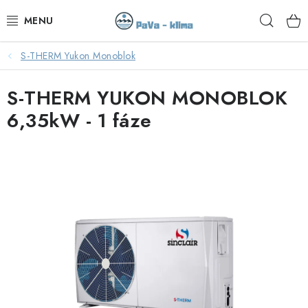
Přejít
Hleda
na
obsah
S-THERM Yukon Monoblok
KLIMATIZACE V AKCI
S-THERM YUKON MONOBLOK
KLIMATIZACE
6,35kW - 1 fáze
TEPELNÁ ČERPADLA
MONTÁŽ
SERVIS
KONTAKTY
OBCHODNÍ PODMÍNKY