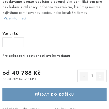
prodáváme pouze osobám disponujícím certifikátem pro
nakládání s chladivy
, případně zákazníkům, kteří mají montáž
zajištěnou certifikovanou osobou nebo instalační firmou.
Více informací
Varianta:
Pro zobrazení dostupnosti zvolte variantu
od
40 788 Kč
od
33 709 Kč
bez DPH
Měrná cena:
PŘIDAT DO KOŠÍKU
Kód zboží:
Zvolte variantu
Záruka
:
3 roky