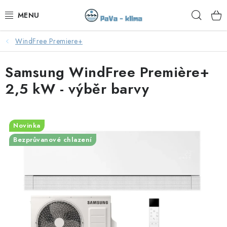
Přejít
Hleda
na
obsah
WindFree Premiere+
KLIMATIZACE V AKCI
Samsung WindFree Première+
KLIMATIZACE
2,5 kW - výběr barvy
TEPELNÁ ČERPADLA
MONTÁŽ
Novinka
Bezprůvanové chlazení
SERVIS
KONTAKTY
OBCHODNÍ PODMÍNKY