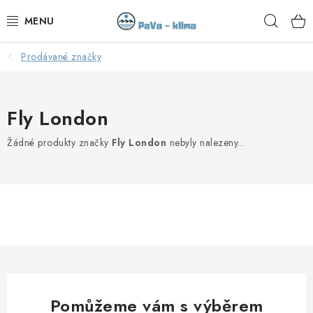
Přejít
Hleda
na
obsah
Prodávané značky
KLIMATIZACE V AKCI
KLIMATIZACE
Fly London
TEPELNÁ ČERPADLA
Žádné produkty značky
Fly London
nebyly nalezeny...
MONTÁŽ
SERVIS
KONTAKTY
OBCHODNÍ PODMÍNKY
Pomůžeme vám s výběrem