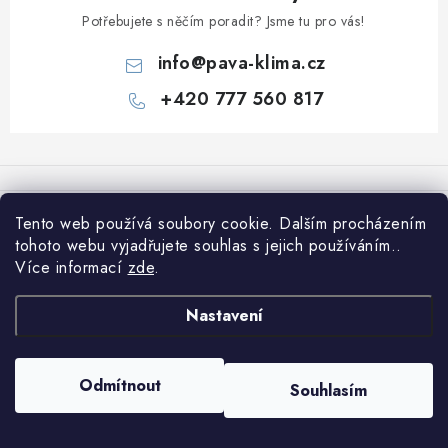
Obchodní podmínky
Podmínky ochrany osobních údajů
Potřebujete s něčím poradit? Jsme tu pro vás!
Blog
info
@
pava-klima.cz
+420 777 560 817
Z
á
p
Informace pro vás
Tento web používá soubory cookie. Dalším procházením
a
tohoto webu vyjadřujete souhlas s jejich používáním..
t
Obchodní podmínky
Více informací
zde
.
í
Podmínky ochrany osobních údajů
Copyright 2026
PaVa-klima.cz
. Všechna práva vyhrazena.
Nastavení
Vytvořil Shoptet
Blog
Odmítnout
Souhlasím