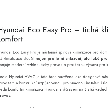
O
v
Hyundai Eco Easy Pro – tichá kl
komfort
á
d
yundai Eco Easy Pro je nástěnná splitová klimatizace pro dom
a
á klimatizace sloužit
nejen pro letní chlazení, ale také pro
c
pojuje moderní vzhled, tichý provoz a praktickou výbavu pro
odle Hyundai HVAC je tato řada navržena jako designová nástěn
p
rovozem a konstrukcí uzpůsobenou pro snadnou instalaci i úd
ledá komfortní klimatizaci Hyundai s důrazem na
čistší vzduc
v
rovoz
.
k