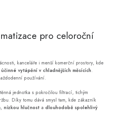
imatizace pro celoroční
ácnosti, kanceláře i menší komerční prostory, kde
 účinné vytápění v chladnějších měsících
.
 každodenní používání.
ná jednotka s pokročilou filtrací, tichým
ržbu. Díky tomu dává smysl tam, kde zákazník
h
,
nízkou hlučnost
a
dlouhodobě spolehlivý