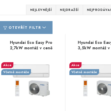
Ř
NEJLEVNĚJŠÍ
NEJDRAŽŠÍ
NEJPRODÁVAN
a
z
OTEVŘÍT FILTR
e
V
Hyundai Eco Easy Pro
Hyundai Eco Eas
n
ý
2,7kW montáž v ceně
3,5kW montáž v
í
p
p
Akce
Akce
r
Včetně montáže
Včetně montáže
s
o
p
d
r
u
o