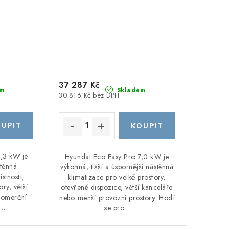
37 287 Kč
m
Skladem
30 816 Kč bez DPH
5,3 kW je
Hyundai Eco Easy Pro 7,0 kW je
stěnná
výkonná, tišší a úspornější nástěnná
stnosti,
klimatizace pro velké prostory,
ory, větší
otevřené dispozice, větší kanceláře
komerční
nebo menší provozní prostory. Hodí
..
se pro...