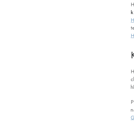
H
k
H
t
H
H
c
h
P
n
G