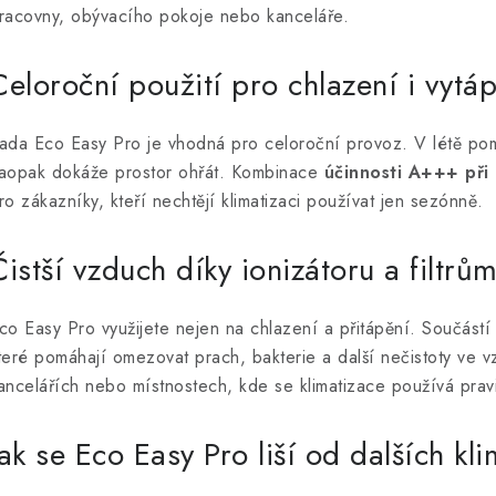
racovny, obývacího pokoje nebo kanceláře.
Celoroční použití pro chlazení i vytá
ada Eco Easy Pro je vhodná pro celoroční provoz. V létě pomáh
aopak dokáže prostor ohřát. Kombinace
účinnosti A+++ při 
ro zákazníky, kteří nechtějí klimatizaci používat jen sezónně.
Čistší vzduch díky ionizátoru a filtrů
co Easy Pro využijete nejen na chlazení a přitápění. Součástí
teré pomáhají omezovat prach, bakterie a další nečistoty ve 
ancelářích nebo místnostech, kde se klimatizace používá prav
Jak se Eco Easy Pro liší od dalších kl