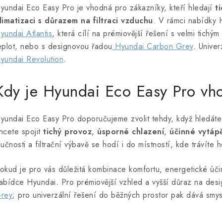
yundai Eco Easy Pro je vhodná pro zákazníky, kteří hledají
t
limatizaci s důrazem na filtraci vzduchu
. V rámci nabídky 
yundai Atlantis
, která cílí na prémiovější řešení s velmi tic
eplot, nebo s designovou řadou
Hyundai Carbon Grey
. Univer
yundai Revolution
.
Kdy je Hyundai Eco Easy Pro vh
yundai Eco Easy Pro doporučujeme zvolit tehdy, když hledáte
hcete spojit
tichý provoz
,
úsporné chlazení
,
účinné vytáp
lučnosti a filtrační výbavě se hodí i do místností, kde trávíte
okud je pro vás důležitá kombinace komfortu, energetické účinn
abídce Hyundai. Pro prémiovější vzhled a vyšší důraz na des
rey
; pro univerzální řešení do běžných prostor pak dává smysl