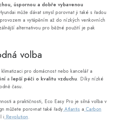
ichou, úspornou a dobře vybavenou
Hyundai může dávat smysl porovnat ji také s řadou
hým provozem a vytápěním až do nízkých venkovních
zálnější alternativou pro běžné použití je pak
odná volba
 klimatizaci pro domácnost nebo kancelář a
ění
a
lepší péči o kvalitu vzduchu
. Díky nízké
 hodně času.
osti a praktičnosti, Eco Easy Pro je silná volba v
ign můžete porovnat také řady
Atlantis
a
Carbon
 i
Revolution
.