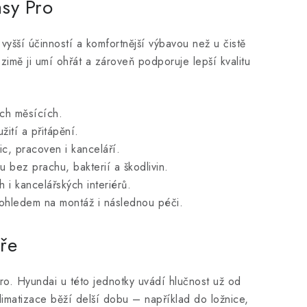
asy Pro
 vyšší účinností a komfortnější výbavou než u čistě
zimě ji umí ohřát a zároveň podporuje lepší kvalitu
ích měsících.
ití a přitápění.
c, pracoven i kanceláří.
bez prachu, bakterií a škodlivin.
 kancelářských interiérů.
ohledem na montáž i následnou péči.
ře
ro. Hyundai u této jednotky uvádí hlučnost už od
limatizace běží delší dobu – například do ložnice,