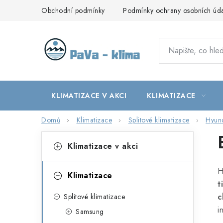
Přejít
Obchodní podmínky
Podmínky ochrany osobních úd
na
obsah
KLIMATIZACE V AKCI
KLIMATIZACE
Domů
Klimatizace
Splitové klimatizace
Hyun
P
K
Přeskočit
Klimatizace v akci
kategorie
a
o
t
H
s
Klimatizace
t
e
t
c
Splitové klimatizace
g
i
r
Samsung
o