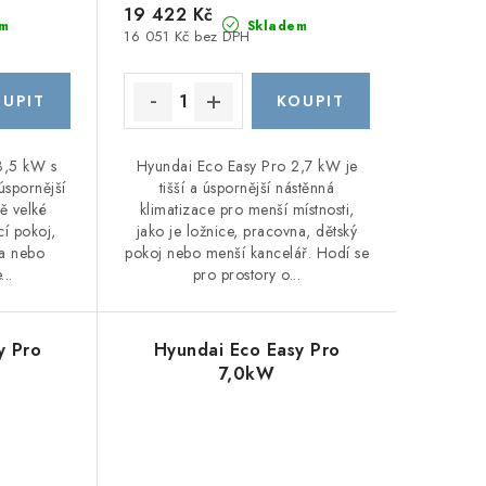
19 422 Kč
m
Skladem
16 051 Kč bez DPH
3,5 kW s
Hyundai Eco Easy Pro 2,7 kW je
 úspornější
tišší a úspornější nástěnná
ě velké
klimatizace pro menší místnosti,
cí pokoj,
jako je ložnice, pracovna, dětský
na nebo
pokoj nebo menší kancelář. Hodí se
...
pro prostory o...
y Pro
Hyundai Eco Easy Pro
7,0kW