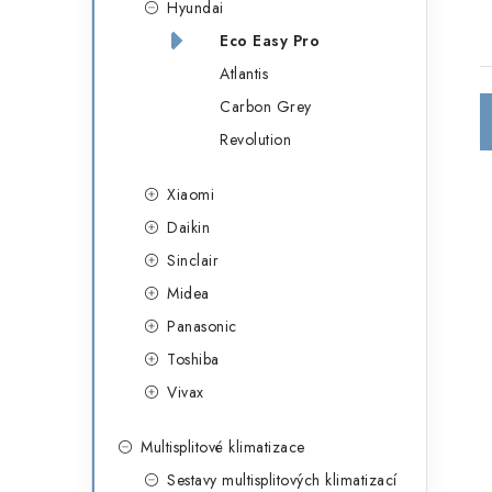
Hyundai
a
r
Eco Easy Pro
n
i
Atlantis
e
n
Carbon Grey
í
Revolution
p
Xiaomi
a
Daikin
Sinclair
n
i
Midea
e
Panasonic
l
Toshiba
Vivax
Multisplitové klimatizace
Sestavy multisplitových klimatizací