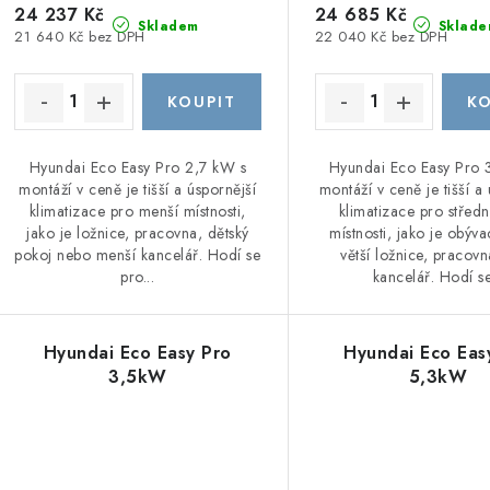
k
d
24 237 Kč
24 685 Kč
Skladem
Sklade
t
21 640 Kč bez DPH
22 040 Kč bez DPH
u
ů
k
ů
Hyundai Eco Easy Pro 2,7 kW s
Hyundai Eco Easy Pro 
montáží v ceně je tišší a úspornější
montáží v ceně je tišší a
klimatizace pro menší místnosti,
klimatizace pro středn
jako je ložnice, pracovna, dětský
místnosti, jako je obýva
pokoj nebo menší kancelář. Hodí se
větší ložnice, pracov
pro...
kancelář. Hodí se
Hyundai Eco Easy Pro
Hyundai Eco Eas
3,5kW
5,3kW