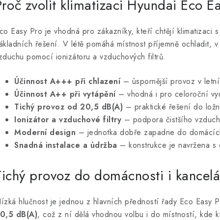
Proč zvolit klimatizaci Hyundai Eco E
y
v
co Easy Pro je vhodná pro zákazníky, kteří chtějí klimatizaci s
ý
ákladních řešení. V létě pomáhá místnost příjemně ochladit, v 
p
zduchu pomocí ionizátoru a vzduchových filtrů.
Účinnost A+++ při chlazení
– úspornější provoz v letn
s
Účinnost A++ při vytápění
– vhodná i pro celoroční využ
u
Tichý provoz od 20,5 dB(A)
– praktické řešení do ložni
Ionizátor a vzduchové filtry
– podpora čistšího vzduchu 
Moderní design
– jednotka dobře zapadne do domácích i
Snadná instalace a údržba
– konstrukce je navržena s 
Tichý provoz do domácnosti i kancelá
ízká hlučnost je jednou z hlavních předností řady Eco Easy P
0,5 dB(A)
, což z ní dělá vhodnou volbu i do místností, kde k