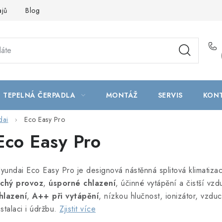
ajů
Blog
TEPELNÁ ČERPADLA
MONTÁŽ
SERVIS
KON
dai
Eco Easy Pro
Eco Easy Pro
yundai Eco Easy Pro je designová nástěnná splitová klimatizac
ichý provoz
,
úsporné chlazení
, účinné vytápění a čistší vz
hlazení
,
A++ při vytápění
, nízkou hlučnost, ionizátor, vzdu
nstalaci i údržbu.
Zjistit více