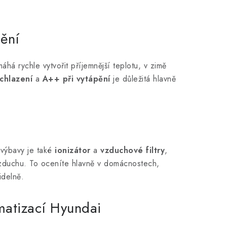
pění
á rychle vytvořit příjemnější teplotu, v zimě
chlazení
a
A++ při vytápění
je důležitá hlavně
m
 výbavy je také
ionizátor
a
vzduchové filtry
,
vzduchu. To oceníte hlavně v domácnostech,
idelně.
imatizací Hyundai